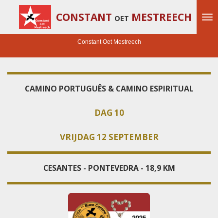
Ga
CONSTANT
MESTREECH
OET
direct
naar
de
Constant Oet Mestreech
hoofdinhoud
CAMINO PORTUGUÊS & CAMINO ESPIRITUAL
DAG 10
VRIJDAG 12 SEPTEMBER
CESANTES - PONTEVEDRA - 18,9 KM