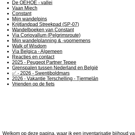
De OEHOE - vallei
Vaan Miech
Constant
Mijn wandelpins
Krijtlandpad Streekpad (SP-07)
Wandelboeken van Constant
Via Coriovallum (Pelgrimsroute)
Mijn wandelplanning & -voornemens
Walk of Wisdom
Via Belgica - Algemeen
Reacties en contact
2025 - Peugeot Partner Tepee
Grenspalen tussen Nederland en België
✅ - 2026 - Swentiboldmars
2026 - Vakantie Terschelling - Tjermelán
Vrienden op de fiets
Welkom op deze pagina, waar ik een inventarisatie bijhoud van