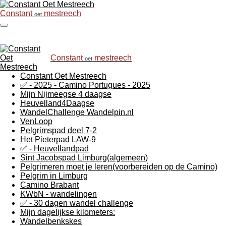
Ga
Constant
mestreech
oet
direct
naar
de
hoofdinhoud
Constant
mestreech
oet
Constant Oet Mestreech
✅ - 2025 - Camino Portugues - 2025
Mijn Nijmeegse 4 daagse
Heuvelland4Daagse
WandelChallenge Wandelpin.nl
VenLoop
Pelgrimspad deel 7-2
Het Pieterpad LAW-9
✅ - Heuvellandpad
Sint Jacobspad Limburg(algemeen)
Pelgrimeren moet je leren(voorbereiden op de Camino)
Pelgrim in Limburg
Camino Brabant
KWbN - wandelingen
✅ - 30 dagen wandel challenge
Mijn dagelijkse kilometers:
Wandelbenkskes