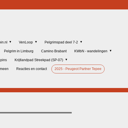
in.nl
VenLoop
Pelgrimspad deel 7-2
Pelgrim in Limburg
Camino Brabant
KWbN - wandelingen
lpins
Krijtlandpad Streekpad (SP-07)
gemeen
Reacties en contact
2025 - Peugeot Partner Tepee