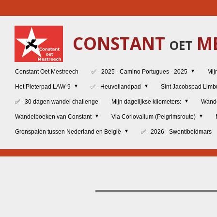
Ga
direct
naar
CONSTANT
ME
de
OET
hoofdinhoud
Constant Oet Mestreech
✅ - 2025 - Camino Portugues - 2025
Mij
Het Pieterpad LAW-9
✅ - Heuvellandpad
Sint Jacobspad Lim
✅ - 30 dagen wandel challenge
Mijn dagelijkse kilometers:
Wand
Wandelboeken van Constant
Via Coriovallum (Pelgrimsroute)
Grenspalen tussen Nederland en België
✅ - 2026 - Swentiboldmars