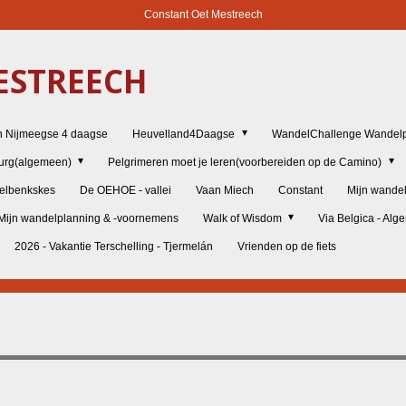
Constant Oet Mestreech
STREECH
n Nijmeegse 4 daagse
Heuvelland4Daagse
WandelChallenge Wandelp
burg(algemeen)
Pelgrimeren moet je leren(voorbereiden op de Camino)
elbenkskes
De OEHOE - vallei
Vaan Miech
Constant
Mijn wande
Mijn wandelplanning & -voornemens
Walk of Wisdom
Via Belgica - Al
2026 - Vakantie Terschelling - Tjermelán
Vrienden op de fiets