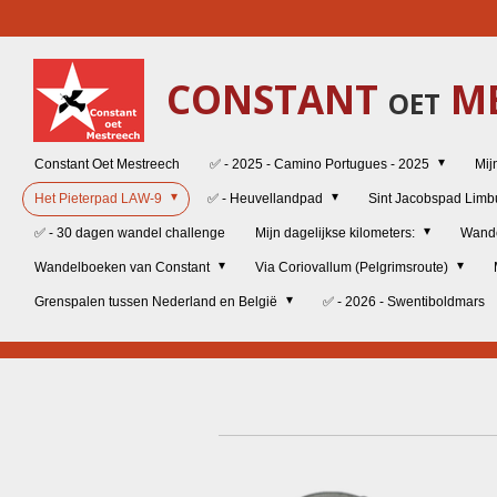
Ga
direct
naar
CONSTANT
ME
de
OET
hoofdinhoud
Constant Oet Mestreech
✅ - 2025 - Camino Portugues - 2025
Mij
Het Pieterpad LAW-9
✅ - Heuvellandpad
Sint Jacobspad Lim
✅ - 30 dagen wandel challenge
Mijn dagelijkse kilometers:
Wand
Wandelboeken van Constant
Via Coriovallum (Pelgrimsroute)
Grenspalen tussen Nederland en België
✅ - 2026 - Swentiboldmars