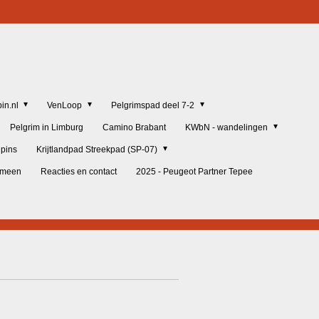
in.nl
VenLoop
Pelgrimspad deel 7-2
Pelgrim in Limburg
Camino Brabant
KWbN - wandelingen
lpins
Krijtlandpad Streekpad (SP-07)
gemeen
Reacties en contact
2025 - Peugeot Partner Tepee