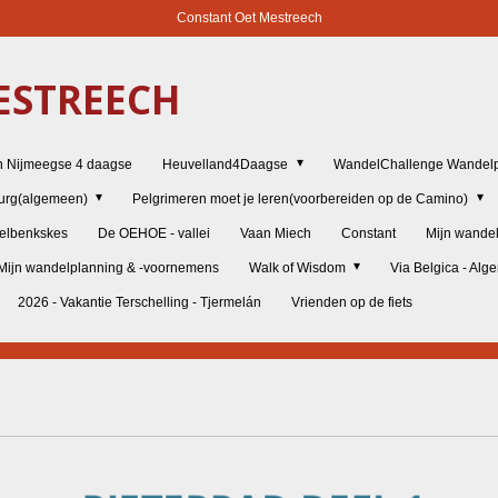
Constant Oet Mestreech
STREECH
n Nijmeegse 4 daagse
Heuvelland4Daagse
WandelChallenge Wandelp
burg(algemeen)
Pelgrimeren moet je leren(voorbereiden op de Camino)
elbenkskes
De OEHOE - vallei
Vaan Miech
Constant
Mijn wande
Mijn wandelplanning & -voornemens
Walk of Wisdom
Via Belgica - Al
2026 - Vakantie Terschelling - Tjermelán
Vrienden op de fiets