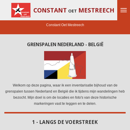
Ga
CONSTANT
MESTREECH
OET
direct
naar
de
Constant Oet Mestreech
hoofdinhoud
GRENSPALEN NEDERLAND - BELGIË
Welkom op deze pagina, waar ik een inventarisatie bijhoud van de
grenspalen tussen Nederland en België die ik tijdens mijn wandelingen heb
bezocht. Mijn doel is om de locaties en foto's van deze historische
markeringen vast te leggen en te delen.
1 - LANGS DE VOERSTREEK