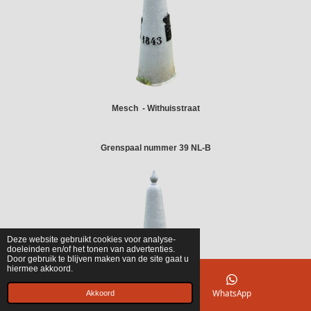
Mesch - Withuisstraat
Grenspaal nummer 39 NL-B
Deze website gebruikt cookies voor analyse-
doeleinden en/of het tonen van advertenties.
Door gebruik te blijven maken van de site gaat u
hiermee akkoord.
E-mailadres
WhatsApp
Akkoord