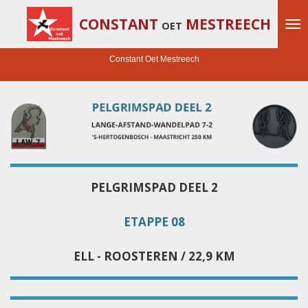
Ga
CONSTANT
MESTREECH
OET
direct
naar
de
Constant Oet Mestreech
hoofdinhoud
PELGRIMSPAD DEEL 2
ETAPPE 08
ELL - ROOSTEREN / 22,9 KM