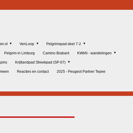
in.nl
VenLoop
Pelgrimspad deel 7-2
Pelgrim in Limburg
Camino Brabant
KWbN - wandelingen
lpins
Krijtlandpad Streekpad (SP-07)
gemeen
Reacties en contact
2025 - Peugeot Partner Tepee