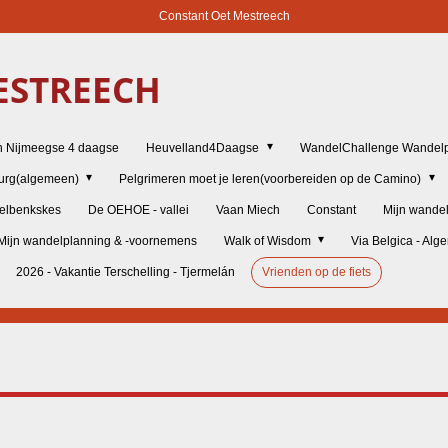
Constant Oet Mestreech
STREECH
n Nijmeegse 4 daagse
Heuvelland4Daagse
WandelChallenge Wandelp
burg(algemeen)
Pelgrimeren moet je leren(voorbereiden op de Camino)
elbenkskes
De OEHOE - vallei
Vaan Miech
Constant
Mijn wande
Mijn wandelplanning & -voornemens
Walk of Wisdom
Via Belgica - Al
2026 - Vakantie Terschelling - Tjermelán
Vrienden op de fiets