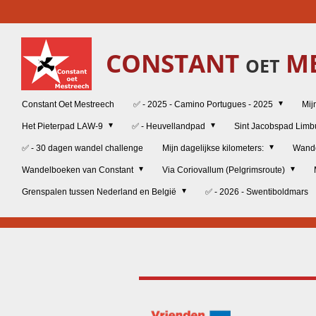
Ga
direct
naar
CONSTANT
ME
de
OET
hoofdinhoud
Constant Oet Mestreech
✅ - 2025 - Camino Portugues - 2025
Mij
Het Pieterpad LAW-9
✅ - Heuvellandpad
Sint Jacobspad Lim
✅ - 30 dagen wandel challenge
Mijn dagelijkse kilometers:
Wand
Wandelboeken van Constant
Via Coriovallum (Pelgrimsroute)
Grenspalen tussen Nederland en België
✅ - 2026 - Swentiboldmars