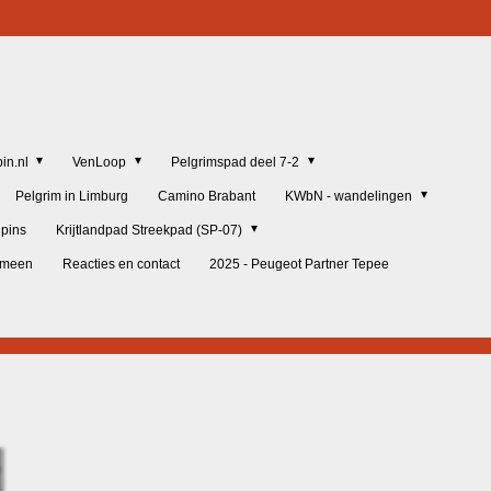
in.nl
VenLoop
Pelgrimspad deel 7-2
Pelgrim in Limburg
Camino Brabant
KWbN - wandelingen
lpins
Krijtlandpad Streekpad (SP-07)
gemeen
Reacties en contact
2025 - Peugeot Partner Tepee