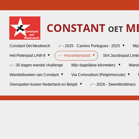
Ga
direct
naar
CONSTANT
ME
de
OET
hoofdinhoud
Constant Oet Mestreech
✅ - 2025 - Camino Portugues - 2025
Mij
Het Pieterpad LAW-9
✅ - Heuvellandpad
Sint Jacobspad Lim
✅ - 30 dagen wandel challenge
Mijn dagelijkse kilometers:
Wand
Wandelboeken van Constant
Via Coriovallum (Pelgrimsroute)
Grenspalen tussen Nederland en België
✅ - 2026 - Swentiboldmars