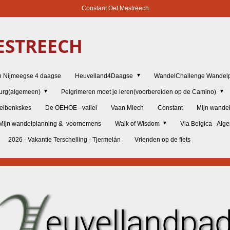
Constant Oet Mestreech
STREECH
n Nijmeegse 4 daagse
Heuvelland4Daagse
WandelChallenge Wandelp
burg(algemeen)
Pelgrimeren moet je leren(voorbereiden op de Camino)
elbenkskes
De OEHOE - vallei
Vaan Miech
Constant
Mijn wande
Mijn wandelplanning & -voornemens
Walk of Wisdom
Via Belgica - Al
2026 - Vakantie Terschelling - Tjermelán
Vrienden op de fiets