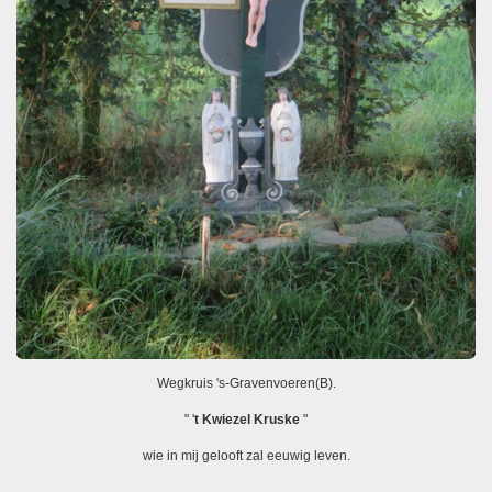
Wegkruis 's-Gravenvoeren(B).
" '
t Kwiezel Kruske
"
wie in mij gelooft zal eeuwig leven.