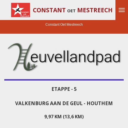
Ga
CONSTANT
MESTREECH
OET
direct
naar
de
Constant Oet Mestreech
hoofdinhoud
ETAPPE - 5
VALKENBURG AAN DE GEUL - HOUTHEM
9,97 KM (13,6 KM)