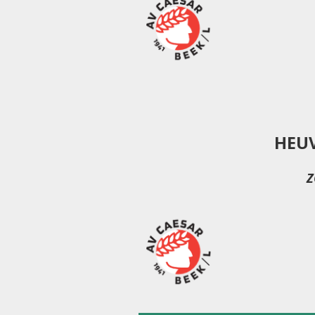
HEU
Z