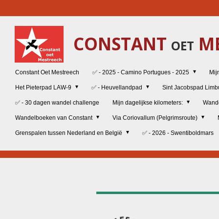
Ga
direct
naar
CONSTANT
ME
de
OET
hoofdinhoud
Constant Oet Mestreech
✅ - 2025 - Camino Portugues - 2025
Mij
Het Pieterpad LAW-9
✅ - Heuvellandpad
Sint Jacobspad Lim
✅ - 30 dagen wandel challenge
Mijn dagelijkse kilometers:
Wand
Wandelboeken van Constant
Via Coriovallum (Pelgrimsroute)
Grenspalen tussen Nederland en België
✅ - 2026 - Swentiboldmars