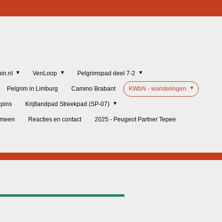
in.nl
VenLoop
Pelgrimspad deel 7-2
Pelgrim in Limburg
Camino Brabant
KWbN - wandelingen
lpins
Krijtlandpad Streekpad (SP-07)
gemeen
Reacties en contact
2025 - Peugeot Partner Tepee