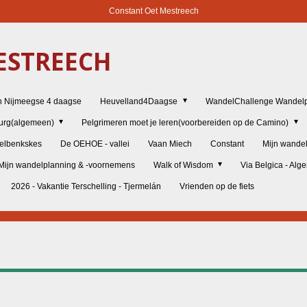
Constant Oet Mestreech
STREECH
n Nijmeegse 4 daagse
Heuvelland4Daagse
WandelChallenge Wandelp
burg(algemeen)
Pelgrimeren moet je leren(voorbereiden op de Camino)
elbenkskes
De OEHOE - vallei
Vaan Miech
Constant
Mijn wande
Mijn wandelplanning & -voornemens
Walk of Wisdom
Via Belgica - Al
2026 - Vakantie Terschelling - Tjermelán
Vrienden op de fiets