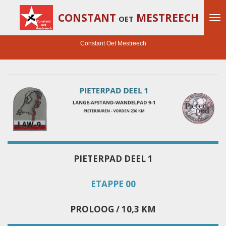
Ga
CONSTANT
MESTREECH
OET
direct
naar
de
Constant Oet Mestreech
hoofdinhoud
PIETERPAD DEEL 1
ETAPPE 00
PROLOOG / 10,3 KM