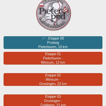
✅ - Etappe 00
Proloog
Pieterburen, 10 km
Etappe 01
Pieterburen -
Winsum, 12 km
Etappe 02
Winsum -
Groningen, 22 km
Etappe 03
Groningen -
Zuidlaren, 21 km