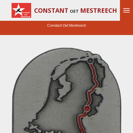
Ga
CONSTANT
MESTREECH
OET
direct
naar
de
Constant Oet Mestreech
hoofdinhoud