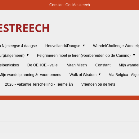
Constant Oet Mestreech
STREECH
n Nijmeegse 4 daagse
Heuvelland4Daagse
WandelChallenge Wandelp
burg(algemeen)
Pelgrimeren moet je leren(voorbereiden op de Camino)
elbenkskes
De OEHOE - vallei
Vaan Miech
Constant
Mijn wande
Mijn wandelplanning & -voornemens
Walk of Wisdom
Via Belgica - Al
2026 - Vakantie Terschelling - Tjermelán
Vrienden op de fiets