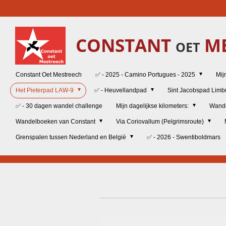
Ga
direct
naar
CONSTANT
ME
de
OET
hoofdinhoud
Constant Oet Mestreech
✅ - 2025 - Camino Portugues - 2025
Mij
Het Pieterpad LAW-9
✅ - Heuvellandpad
Sint Jacobspad Lim
✅ - 30 dagen wandel challenge
Mijn dagelijkse kilometers:
Wand
Wandelboeken van Constant
Via Coriovallum (Pelgrimsroute)
Grenspalen tussen Nederland en België
✅ - 2026 - Swentiboldmars