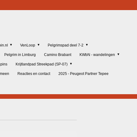
in.nl
VenLoop
Pelgrimspad deel 7-2
Pelgrim in Limburg
Camino Brabant
KWbN - wandelingen
lpins
Krijtlandpad Streekpad (SP-07)
gemeen
Reacties en contact
2025 - Peugeot Partner Tepee