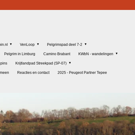
in.nl
VenLoop
Pelgrimspad deel 7-2
Pelgrim in Limburg
Camino Brabant
KWbN - wandelingen
lpins
Krijtlandpad Streekpad (SP-07)
gemeen
Reacties en contact
2025 - Peugeot Partner Tepee