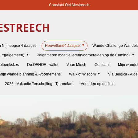
Constant Oet Mestreech
STREECH
n Nijmeegse 4 daagse
Heuvelland4Daagse
WandelChallenge Wandelp
burg(algemeen)
Pelgrimeren moet je leren(voorbereiden op de Camino)
elbenkskes
De OEHOE - vallei
Vaan Miech
Constant
Mijn wande
Mijn wandelplanning & -voornemens
Walk of Wisdom
Via Belgica - Al
2026 - Vakantie Terschelling - Tjermelán
Vrienden op de fiets