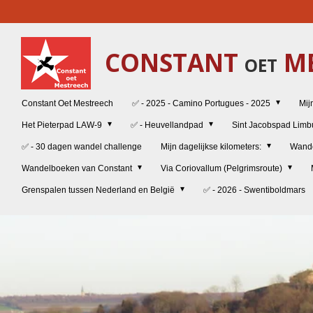
Ga
direct
naar
CONSTANT
ME
de
OET
hoofdinhoud
Constant Oet Mestreech
✅ - 2025 - Camino Portugues - 2025
Mij
Het Pieterpad LAW-9
✅ - Heuvellandpad
Sint Jacobspad Lim
✅ - 30 dagen wandel challenge
Mijn dagelijkse kilometers:
Wand
Wandelboeken van Constant
Via Coriovallum (Pelgrimsroute)
Grenspalen tussen Nederland en België
✅ - 2026 - Swentiboldmars