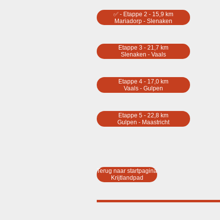
✅ - Etappe 2 - 15,9 km
Mariadorp - Slenaken
Etappe 3 - 21,7 km
Slenaken - Vaals
Etappe 4 - 17,0 km
Vaals - Gulpen
Etappe 5 - 22,8 km
Gulpen - Maastricht
Terug naar startpagina
Krijtlandpad