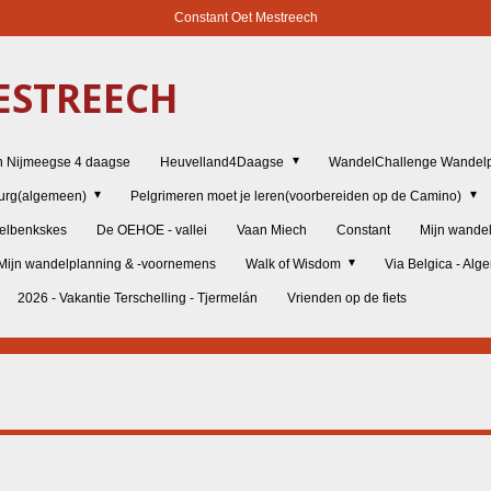
Constant Oet Mestreech
STREECH
n Nijmeegse 4 daagse
Heuvelland4Daagse
WandelChallenge Wandelp
burg(algemeen)
Pelgrimeren moet je leren(voorbereiden op de Camino)
elbenkskes
De OEHOE - vallei
Vaan Miech
Constant
Mijn wande
Mijn wandelplanning & -voornemens
Walk of Wisdom
Via Belgica - Al
2026 - Vakantie Terschelling - Tjermelán
Vrienden op de fiets