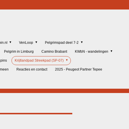
in.nl
VenLoop
Pelgrimspad deel 7-2
Pelgrim in Limburg
Camino Brabant
KWbN - wandelingen
lpins
Krijtlandpad Streekpad (SP-07)
gemeen
Reacties en contact
2025 - Peugeot Partner Tepee