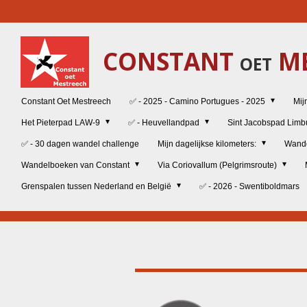
Ga
direct
naar
CONSTANT
ME
de
OET
hoofdinhoud
Constant Oet Mestreech
✅ - 2025 - Camino Portugues - 2025
Mij
Het Pieterpad LAW-9
✅ - Heuvellandpad
Sint Jacobspad Lim
✅ - 30 dagen wandel challenge
Mijn dagelijkse kilometers:
Wand
Wandelboeken van Constant
Via Coriovallum (Pelgrimsroute)
Grenspalen tussen Nederland en België
✅ - 2026 - Swentiboldmars