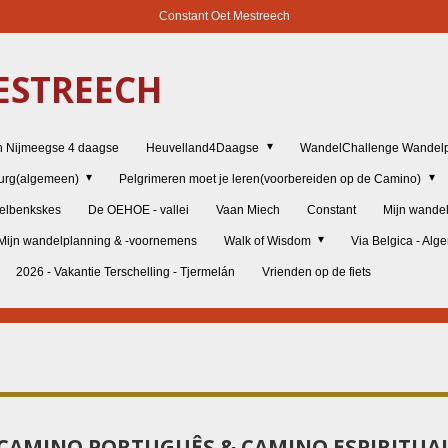
Constant Oet Mestreech
STREECH
n Nijmeegse 4 daagse
Heuvelland4Daagse
WandelChallenge Wandelp
burg(algemeen)
Pelgrimeren moet je leren(voorbereiden op de Camino)
elbenkskes
De OEHOE - vallei
Vaan Miech
Constant
Mijn wande
Mijn wandelplanning & -voornemens
Walk of Wisdom
Via Belgica - Al
2026 - Vakantie Terschelling - Tjermelán
Vrienden op de fiets
CAMINO PORTUGUÊS & CAMINO ESPIRITUA