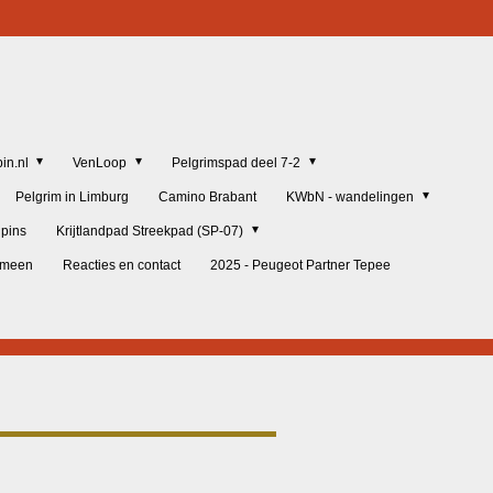
in.nl
VenLoop
Pelgrimspad deel 7-2
Pelgrim in Limburg
Camino Brabant
KWbN - wandelingen
lpins
Krijtlandpad Streekpad (SP-07)
gemeen
Reacties en contact
2025 - Peugeot Partner Tepee
L