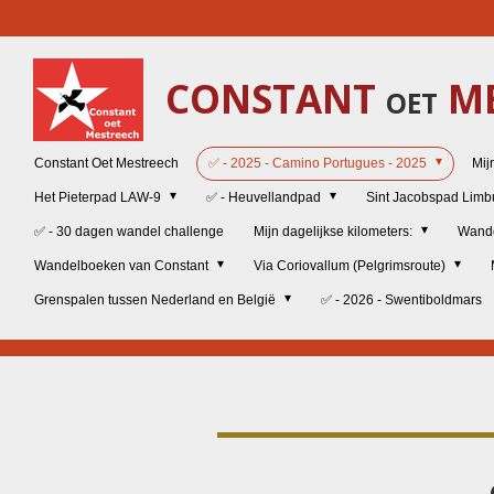
Ga
direct
naar
CONSTANT
ME
de
OET
hoofdinhoud
Constant Oet Mestreech
✅ - 2025 - Camino Portugues - 2025
Mij
Het Pieterpad LAW-9
✅ - Heuvellandpad
Sint Jacobspad Lim
✅ - 30 dagen wandel challenge
Mijn dagelijkse kilometers:
Wand
Wandelboeken van Constant
Via Coriovallum (Pelgrimsroute)
Grenspalen tussen Nederland en België
✅ - 2026 - Swentiboldmars