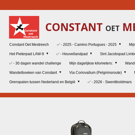
Ga
direct
naar
CONSTANT
ME
de
OET
hoofdinhoud
Constant Oet Mestreech
✅ - 2025 - Camino Portugues - 2025
Mij
Het Pieterpad LAW-9
✅ - Heuvellandpad
Sint Jacobspad Lim
✅ - 30 dagen wandel challenge
Mijn dagelijkse kilometers:
Wand
Wandelboeken van Constant
Via Coriovallum (Pelgrimsroute)
Grenspalen tussen Nederland en België
✅ - 2026 - Swentiboldmars