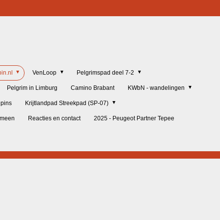
in.nl
VenLoop
Pelgrimspad deel 7-2
Pelgrim in Limburg
Camino Brabant
KWbN - wandelingen
lpins
Krijtlandpad Streekpad (SP-07)
gemeen
Reacties en contact
2025 - Peugeot Partner Tepee