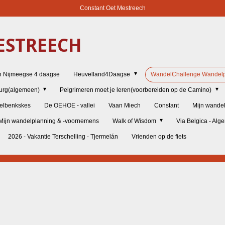
Constant Oet Mestreech
STREECH
n Nijmeegse 4 daagse
Heuvelland4Daagse
WandelChallenge Wandelp
burg(algemeen)
Pelgrimeren moet je leren(voorbereiden op de Camino)
elbenkskes
De OEHOE - vallei
Vaan Miech
Constant
Mijn wande
Mijn wandelplanning & -voornemens
Walk of Wisdom
Via Belgica - Al
2026 - Vakantie Terschelling - Tjermelán
Vrienden op de fiets