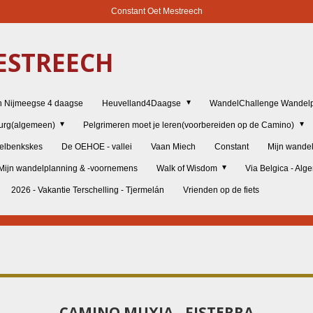
Constant Oet Mestreech
STREECH
n Nijmeegse 4 daagse
Heuvelland4Daagse
WandelChallenge Wandelp
burg(algemeen)
Pelgrimeren moet je leren(voorbereiden op de Camino)
elbenkskes
De OEHOE - vallei
Vaan Miech
Constant
Mijn wande
Mijn wandelplanning & -voornemens
Walk of Wisdom
Via Belgica - Al
2026 - Vakantie Terschelling - Tjermelán
Vrienden op de fiets
CAMINO MUXIA - FISTERRA