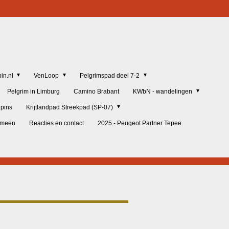
in.nl
VenLoop
Pelgrimspad deel 7-2
Pelgrim in Limburg
Camino Brabant
KWbN - wandelingen
lpins
Krijtlandpad Streekpad (SP-07)
gemeen
Reacties en contact
2025 - Peugeot Partner Tepee