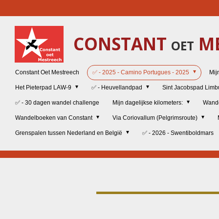
Ga
direct
naar
CONSTANT
ME
de
OET
hoofdinhoud
Constant Oet Mestreech
✅ - 2025 - Camino Portugues - 2025
Mij
Het Pieterpad LAW-9
✅ - Heuvellandpad
Sint Jacobspad Lim
✅ - 30 dagen wandel challenge
Mijn dagelijkse kilometers:
Wand
Wandelboeken van Constant
Via Coriovallum (Pelgrimsroute)
Grenspalen tussen Nederland en België
✅ - 2026 - Swentiboldmars