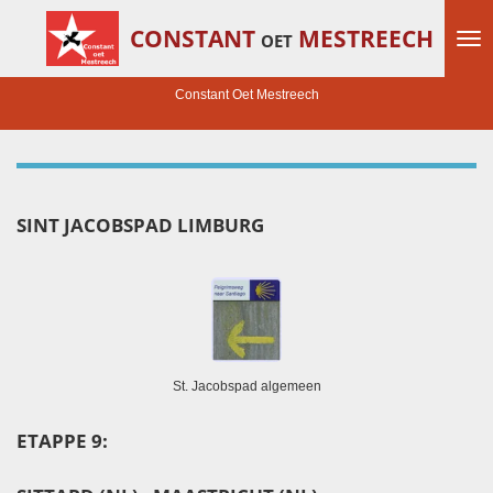
Ga
CONSTANT
MESTREECH
OET
direct
naar
de
Constant Oet Mestreech
hoofdinhoud
SINT JACOBSPAD LIMBURG
St. Jacobspad algemeen
ETAPPE 9: